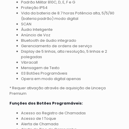
Padrão Militar 810C, D, E, F e G
Proteção IP54
Vida da bateria de 8.7 horas Potência alta, 5/5/90
(bateria padrão) modo digital
SCAN
Áudio Inteligente
Anúncio de Voz
Bluetooth de áudio integrado
Gerenciamento de ordens de serviço
Display de 5 linhas, alta resolução, 5 linhas e 2
polegadas
Vibracall
Mensagem de Texto
03 Botões Programáveis
Opera em modo digital apenas
* Requer ativação através de aquisição de Linceça
Premium
Funções dos Botões Programáveis:
Acesso ao Registro de Chamadas
Acesso de 1 Toque
Alerta de Chamada