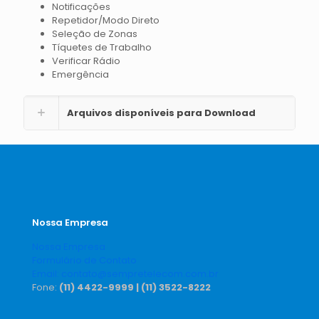
Notificações
Repetidor/Modo Direto
Seleção de Zonas
Tíquetes de Trabalho
Verificar Rádio
Emergência
Arquivos disponíveis para Download
Nossa Empresa
Nossa Empresa
Formulário de Contato
Email: contato@sempretelecom.com.br
Fone:
(11) 4422-9999 |
(11) 3522-8222