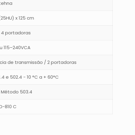
tehna
 (25HU) x 125 cm
 4 portadoras
u 115–240VCA
cia de transmissão / 2 portadoras
4 e 502.4 - 10 °C a + 60°C
F Método 503.4
D-810 C