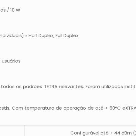
as / 10 W
iduais) » Half Duplex, Full Duplex
 usuários
odos os padrões TETRA relevantes. Foram utilizados insti
hostis, Com temperatura de operação de até + 60°C eXT
Configurável até + 44 dBm (