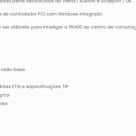
da pelos laboratórios da Viena / Áustria e Littleport / UK.
a de controlador PCI com Windows integrado.
 ser utilizado para interligar a FR400 ao centro de comuta
 radio base
ões ETSI e especificações TIP
eptor
ador