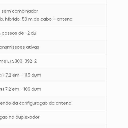
) sem combinador
. híbrido, 50 m de cabo + antena
 passos de -2 dB
ransmissões ativas
rme ETS300-392-2
CH 7.2 em – 115 dBm
CH 7.2 em - 106 dBm
ndendo da configuração da antena
ção no duplexador