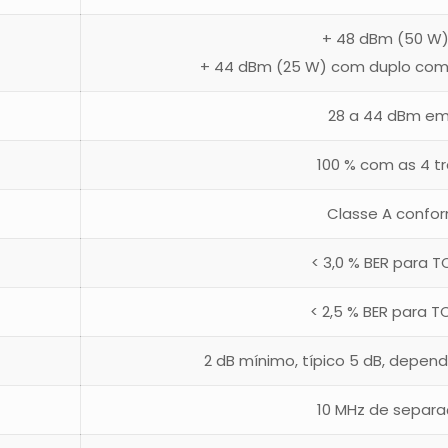
+ 48 dBm (50 W
+ 44 dBm (25 W) com duplo comb
28 a 44 dBm em
100 % com as 4 t
Classe A confo
< 3,0 % BER para T
< 2,5 % BER para T
2 dB mínimo, típico 5 dB, depe
10 MHz de separa