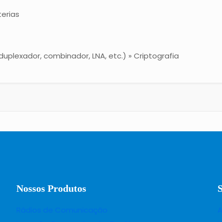
terias
uplexador, combinador, LNA, etc.) » Criptografia
Nossos Produtos
Rádios de Comunicação
A