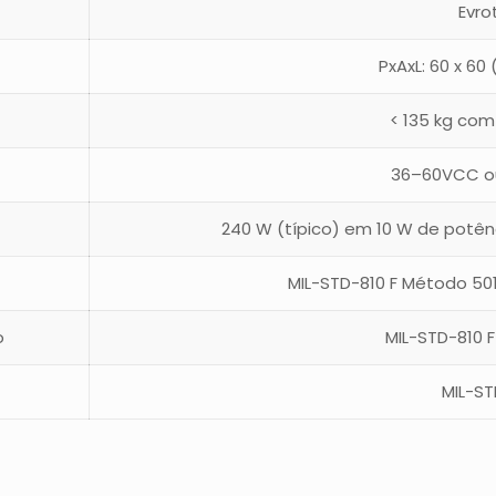
Evro
PxAxL: 60 x 60
< 135 kg com
36–60VCC o
240 W (típico) em 10 W de potên
MIL-STD-810 F Método 501.
o
MIL-STD-810 
MIL-ST