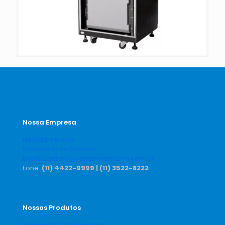
Nossa Empresa
Nossa Empresa
Formulário de Contato
Email: contato@sempretelecom.com.br
Fone:
(11) 4422-9999 |
(11) 3522-8222
Nossos Produtos
Rádios de Comunicação